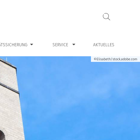
ualitätssicherung”
Zeige Untermenü für “Service”
ÄTSSICHERUNG
SERVICE
AKTUELLES
©Elisabeth/stock.adobe.com