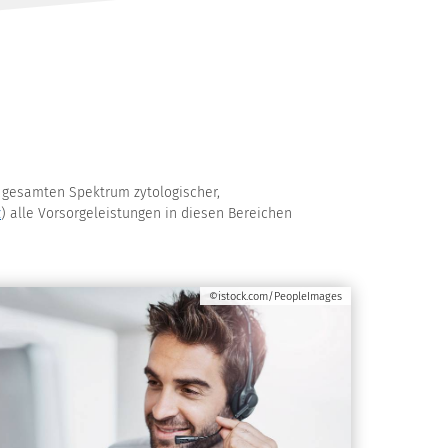
m gesamten Spektrum zytologischer,
z
) alle Vorsorgeleistungen in diesen Bereichen
©istock.com/PeopleImages