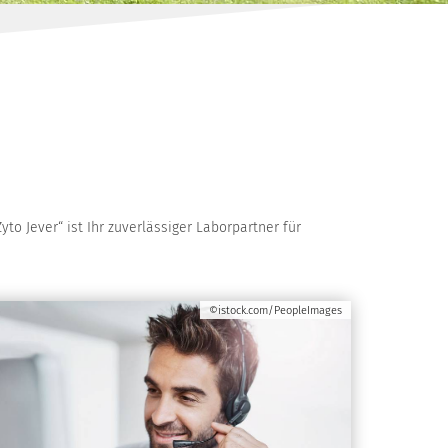
o Jever“ ist Ihr zuverlässiger Laborpartner für
©istock.com/PeopleImages